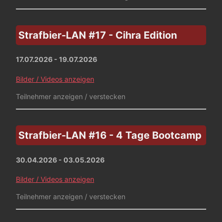
Strafbier-LAN #17 - Cihra Edition
17.07.2026 - 19.07.2026
Bilder / Videos anzeigen
Teilnehmer anzeigen / verstecken
Strafbier-LAN #16 - 4 Tage Bootcamp
30.04.2026 - 03.05.2026
Bilder / Videos anzeigen
Teilnehmer anzeigen / verstecken