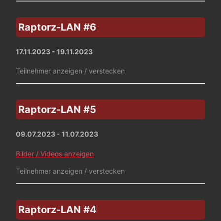
Raptorz-LAN #6
17.11.2023 - 19.11.2023
Teilnehmer anzeigen / verstecken
Raptorz-LAN #5
09.07.2023 - 11.07.2023
Bilder / Videos anzeigen
Teilnehmer anzeigen / verstecken
Raptorz-LAN #4