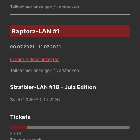
Teilnehmer anzeigen / verstecken
Raptorz-LAN #1
09.07.2021 - 11.07.2021
Bilder / Videos anzeigen
Teilnehmer anzeigen / verstecken
Strafbier-LAN #18 - Julz Edition
18.09.2026–20.09.2026
Tickets
2 / 14
Tickets bezahlt