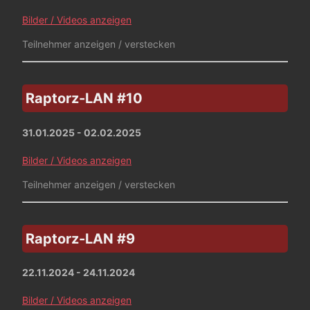
Bilder / Videos anzeigen
Teilnehmer anzeigen / verstecken
Raptorz-LAN #10
31.01.2025 - 02.02.2025
Bilder / Videos anzeigen
Teilnehmer anzeigen / verstecken
Raptorz-LAN #9
22.11.2024 - 24.11.2024
Bilder / Videos anzeigen