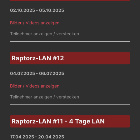
02.10.2025 - 05.10.2025
Bilder / Videos anzeigen
Teilnehmer anzeigen / verstecken
Raptorz-LAN #12
04.07.2025 - 06.07.2025
Bilder / Videos anzeigen
Teilnehmer anzeigen / verstecken
Raptorz-LAN #11 - 4 Tage LAN
17.04.2025 - 20.04.2025